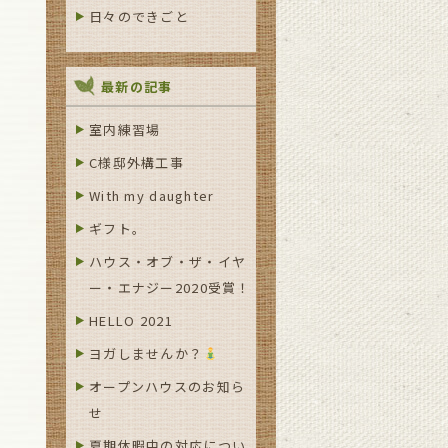
日々のできごと
最新の記事
室内練習場
C様邸外構工事
With my daughter
ギフト。
ハウス・オブ・ザ・イヤ
ー・エナジー2020受賞！
HELLO 2021
ヨガしませんか？
オープンハウスのお知ら
せ
夏期休暇中の対応につい