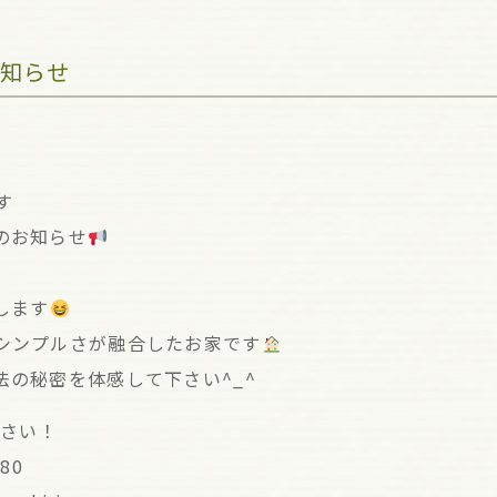
知らせ
です
のお知らせ
します
シンプルさが融合したお家です
の秘密を体感して下さい^_^
下さい！
80