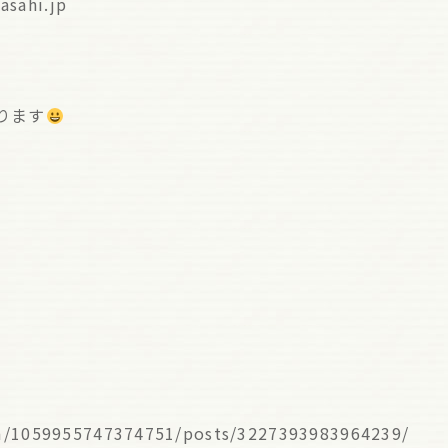
sahi.jp
ります
m/1059955747374751/posts/3227393983964239/