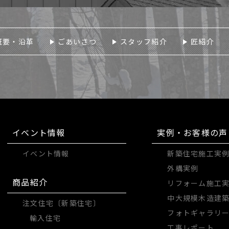
概要・沿革
ごあいさつ
スタッフ紹介
匠紹介
イベント情報
実例・お客様の声
イベント情報
新築住宅施工実
外構実例
商品紹介
リフォーム施工
中大規模木造建
注文住宅〔新築住宅〕
フォトギャラリ
輸入住宅
工事レポート